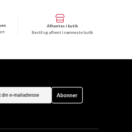
yen
Afhentes i butik
ert
Bestil og afhent i nærmeste butik
Abonner