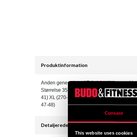
Produktinformation
Anden generation af E-fodsbeskytter med inte
Størrelse 35) XS (230-235 mm Ca. størrelse
41) XL (270-275 mm). Ca. størrelse 42-43
47-48)
Consent
Detaljerede oplysninger
This website uses cookies