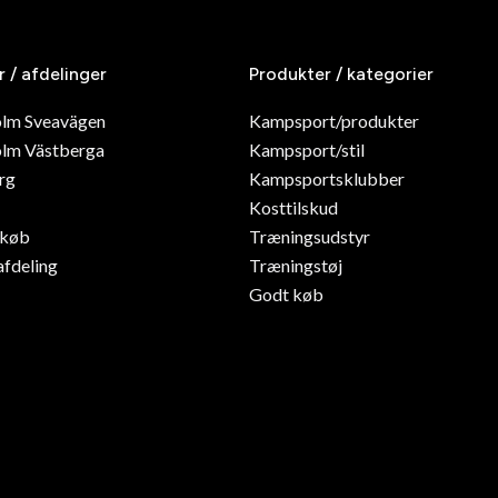
r / afdelinger
Produkter / kategorier
olm Sveavägen
Kampsport/produkter
lm Västberga
Kampsport/stil
rg
Kampsportsklubber
Kosttilskud
dkøb
Træningsudstyr
afdeling
Træningstøj
Godt køb