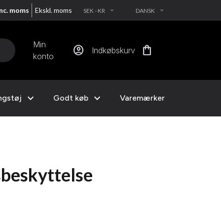
Inc. moms
Ekskl. moms
SEK - KR
DANSK
EXPAND_MORE
EXPAND_MORE
Min
account_circle
shopping_bag
Indkøbskurv
konto
expand_more
expand_more
ngstøj
Godt køb
Varemærker
beskyttelse