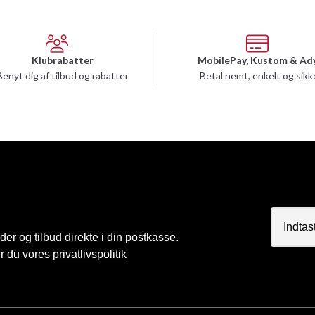
Klubrabatter
MobilePay, Kustom & Ad
Benyt dig af tilbud og rabatter
Betal nemt, enkelt og sikk
r og tilbud direkte i din postkasse.
er du vores
privatlivspolitik