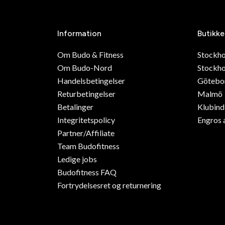
Information
Butikke
Om Budo & Fitness
Stockh
Om Budo-Nord
Stockho
Handelsbetingelser
Götebo
Returbetingelser
Malmö
Betalinger
Klubin
Integritetspolicy
Engros 
Partner/Affiliate
Team Budofitness
Ledige jobs
Budofitness FAQ
Fortrydelsesret og returnering