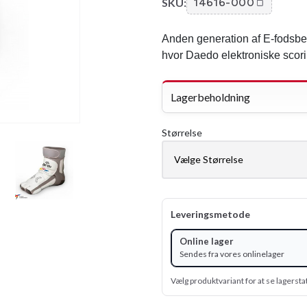
SKU:
14616-000
Anden generation af E-fodsbes
hvor Daedo elektroniske sco
Lagerbeholdning
Størrelse
Leveringsmetode
Online lager
Sendes fra vores onlinelager
Vælg produktvariant for at se lagersta