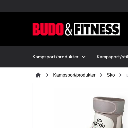
expand_more
Kampsport/produkter
Kampsport/sti
chevron_right
chevron_right
chevron_right
home
Kampsport/produkter
Sko