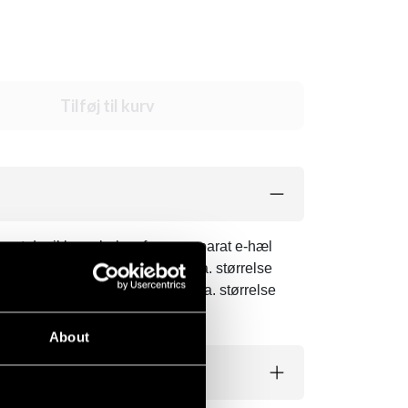
Tilføj til kurv
, at der ikke er behov for en separat e-hæl
rrelse 39-40) L (260-265 mm Ca. størrelse
lse 45-46)XXXXL (300-305mm Ca. størrelse
About