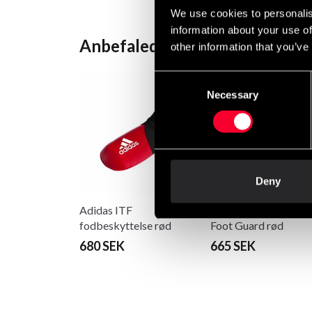
We use cookies to personalis
information about your use of
Anbefalede produkter
other information that you’ve
Consent
Necessary
Selection
Deny
Adidas ITF
Adidas Wako Kickbo
fodbeskyttelse rød
Foot Guard rød
680 SEK
665 SEK