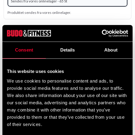
Sendes fra vores onlinelager - 65 St
Produktet sendes fra vores onlinelager.
69 SEK
ekskl. moms: 55.20 SEK
Consent
Details
About
remove
add
Tilføj til kurv
This website uses cookies
We use cookies to personalise content and ads, to
Produktinformation
provide social media features and to analyse our traffic.
We also share information about your use of our site with
Lauml;ngdelastisk klæbende tape af bomuld med god
our social media, advertising and analytics partners who
stabilitet. Ikke rivbar. Bredde 5 cm. Lauml;ngd ca. 4,5
may combine it with other information that you’ve
m.
provided to them or that they’ve collected from your use
of their services.