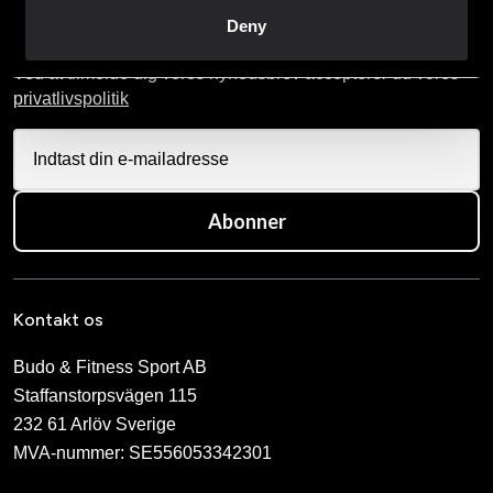
Udfyld din e-mailadresse, så modtager du nyheder og tilbud
Deny
direkte i din postkasse.
Ved at tilmelde dig vores nyhedsbrev accepterer du vores
privatlivspolitik
Abonner
Kontakt os
Budo & Fitness Sport AB
Staffanstorpsvägen 115
232 61 Arlöv Sverige
MVA-nummer: SE556053342301