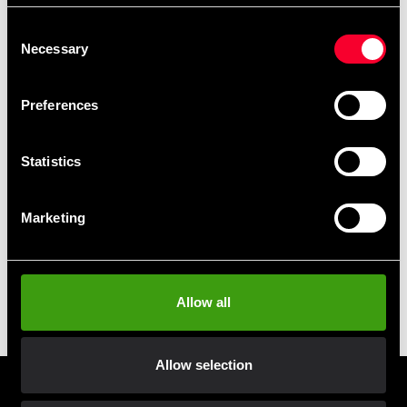
Hurtig levering
Consent
Necessary
Hurtig levering til en agent nær dig
Selection
Preferences
Klubrabatter
Benyt dig af tilbud og rabatter
Statistics
MobilePay, Kustom & Adyen
Marketing
Betal nemt, enkelt og sikkert
Afhentes i butik
Bestil og afhent i nærmeste butik
Allow all
Allow selection
Tilmeld dig vores nyhedsbrev