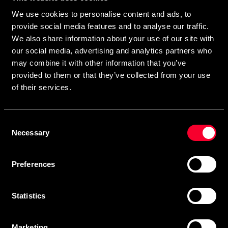
direkte i din postkasse.
We use cookies to personalise content and ads, to
Ved at tilmelde dig vores nyhedsbrev accepterer du vores
provide social media features and to analyse our traffic.
privatlivspolitik
We also share information about your use of our site with
our social media, advertising and analytics partners who
may combine it with other information that you’ve
provided to them or that they’ve collected from your use
Abonner
of their services.
Consent
Kontakt os
Necessary
Selection
Budo & Fitness Sport AB
Preferences
Staffanstorpsvägen 115
232 61 Arlöv Sverige
MVA-nummer: SE556053342301
Statistics
Kundeservice
Marketing