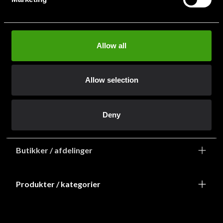
info@budofitness.dk
(Send e-post for rask service)
Tel:
+468-673 33 50
Allow all
Allow selection
Deny
Information
Butikker / afdelinger
Produkter / kategorier