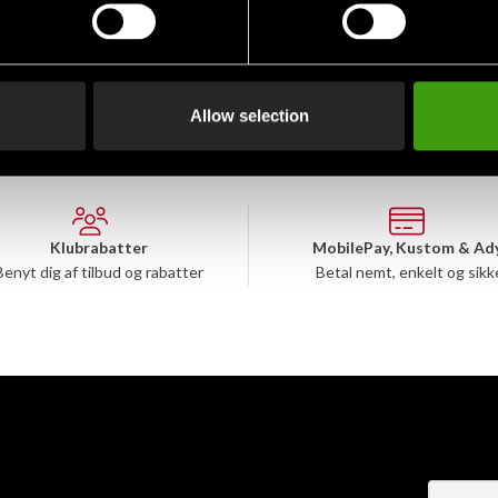
Allow selection
Klubrabatter
MobilePay, Kustom & Ad
Benyt dig af tilbud og rabatter
Betal nemt, enkelt og sikk