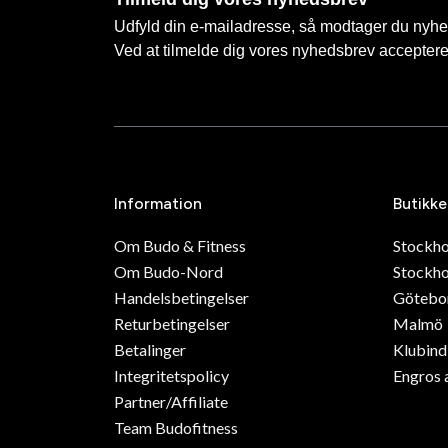
Udfyld din e-mailadresse, så modtager du nyhede
Ved at tilmelde dig vores nyhedsbrev accepter
Information
Butikke
Om Budo & Fitness
Stockh
Om Budo-Nord
Stockho
Handelsbetingelser
Götebo
Returbetingelser
Malmö
Betalinger
Klubin
Integritetspolicy
Engros 
Partner/Affiliate
Team Budofitness