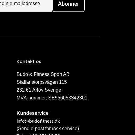
Abonner
Kontakt os
Budo & Fitness Sport AB
Staffanstorpsvägen 115
232 61 Arlöv Sverige
MVA-nummer: SE556053342301
Kundeservice
info@budofitness.dk
(Send e-post for rask service)