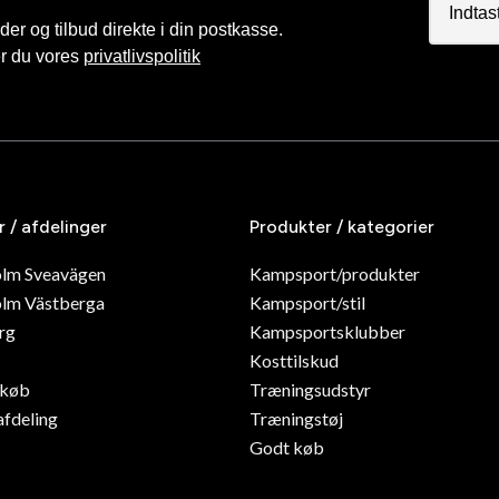
r og tilbud direkte i din postkasse.
er du vores
privatlivspolitik
r / afdelinger
Produkter / kategorier
olm Sveavägen
Kampsport/produkter
lm Västberga
Kampsport/stil
rg
Kampsportsklubber
Kosttilskud
dkøb
Træningsudstyr
afdeling
Træningstøj
Godt køb