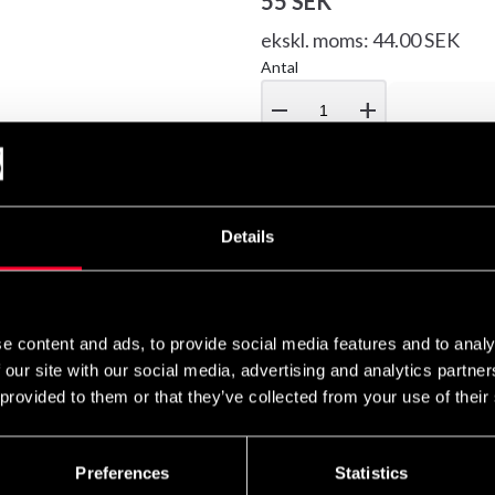
55 SEK
ekskl. moms: 44.00 SEK
Antal
remove
add
Details
ånd: Minibånd er kompakte og lukkede elastiske gummibånd, de
itnesscenteret og derhjemme. Gymstick Mini Bands tilbyder nye 
te-aktiveringsøvelser. Ved at kombinere Mini Bands med en anden
e content and ads, to provide social media features and to analy
e trækkræfter/modstand: Let - Abrikosfarve: 100% (strækbar) - 
 our site with our social media, advertising and analytics partn
/ 300% (maks. stretch) - 9 kg Strong - Lavendel farve (lilla): 10
 provided to them or that they’ve collected from your use of their
se: 25 x 5 cm Vægt: 0,011 kg Farver: Abrikos (lys modstandsdygt
ateriale: Latex Pakken inkluderer: Minibånd træningsgummi, sælg
svideoer, der beskriver hvordan man bruger deres produkter – Et 
Preferences
Statistics
ick.com/training-videos