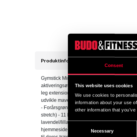
Produktinformation
Consent
Gymstick Minibånd / Gummibånd / Træningsb
aktiveringsøvelser og genoptræning, både i f
This website uses cookies
leg extensions, skulderstabilisering og clu
We use cookies to personalis
udvikle mavemusklerne. Vælg mellem følgend
information about your use of
- Forårsgrøn farve: 100% (strækbar) - 4,5 kg 
other information that you’ve
stretch) - 11 kg Produktegenskaber: Størrel
lavendel/lilla (stærk modstandsdygtighed) M
Consent
hjemmeside finder du over 500 gratis træning
Necessary
Selection
til deres træningsvideobibliotek: www.gymst