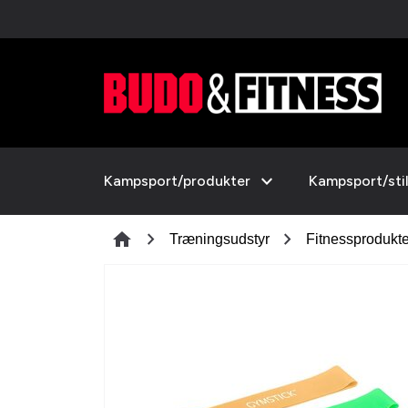
expand_more
Kampsport/produkter
Kampsport/sti
chevron_right
chevron_right
home
Træningsudstyr
Fitnessprodukte