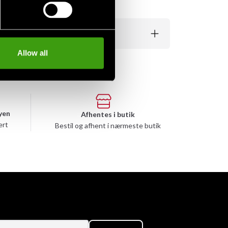
Allow all
yen
Afhentes i butik
ert
Bestil og afhent i nærmeste butik