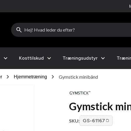
search
expand_more
expand_more
expand_more
l
Kosttilskud
Træningsudstyr
Træni
chevron_right
chevron_right
Gymstick minibånd
r
Hjemmetræning
Gymstick mi
SKU:
GS-61167