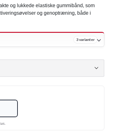
akte og lukkede elastiske gummibånd, som
ktiveringsøvelser og genoptræning, både i
.
3 varianter
tus.