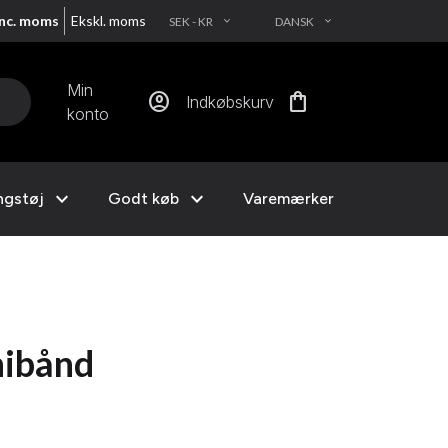
Inc. moms
Ekskl. moms
SEK - KR
DANSK
EXPAND_MORE
EXPAND_MORE
Min
account_circle
shopping_bag
Indkøbskurv
konto
expand_more
expand_more
ngstøj
Godt køb
Varemærker
nibånd