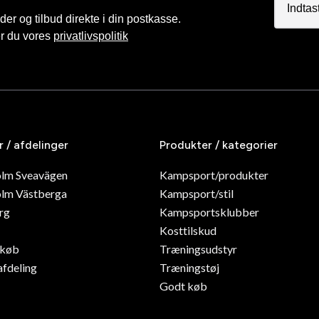
r og tilbud direkte i din postkasse.
er du vores
privatlivspolitik
r / afdelinger
Produkter / kategorier
olm Sveavägen
Kampsport/produkter
lm Västberga
Kampsport/stil
rg
Kampsportsklubber
Kosttilskud
dkøb
Træningsudstyr
afdeling
Træningstøj
Godt køb