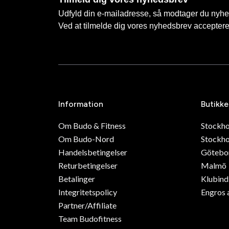
Udfyld din e-mailadresse, så modtager du nyhede
Ved at tilmelde dig vores nyhedsbrev accepter
Information
Butikke
Om Budo & Fitness
Stockh
Om Budo-Nord
Stockho
Handelsbetingelser
Götebo
Returbetingelser
Malmö
Betalinger
Klubin
Integritetspolicy
Engros 
Partner/Affiliate
Team Budofitness