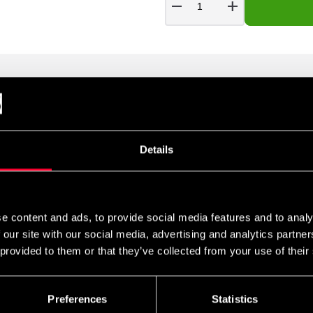
remove
add
Details
ompakt, så du kan træne hvor som helst – i fitnesscentret, derhjem
asser præcis til dig. Iron Gym® Adjustable Tube Trainer – premium
e content and ads, to provide social media features and to analy
 our site with our social media, advertising and analytics partn
 provided to them or that they’ve collected from your use of their
Preferences
Statistics