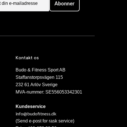
Abonner
Kontakt os
Budo & Fitness Sport AB
Staffanstorpsvägen 115
232 61 Arlöv Sverige
MVA-nummer: SE556053342301
Kundeservice
info@budofitness.dk
(Send e-post for rask service)