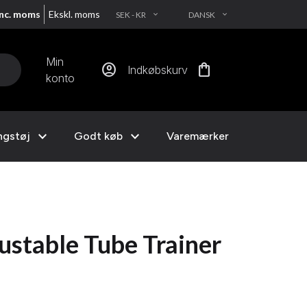
Inc. moms
Ekskl. moms
SEK - KR
DANSK
EXPAND_MORE
EXPAND_MORE
Min
account_circle
shopping_bag
Indkøbskurv
konto
expand_more
expand_more
ngstøj
Godt køb
Varemærker
ustable Tube Trainer