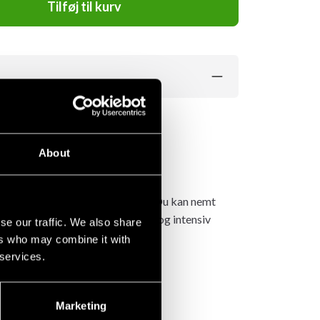
Tilføj til kurv
About
me, på rejsen eller på kontoret. Du kan nemt
kvalitet designet til langvarig og intensiv
se our traffic. We also share
ers who may combine it with
 services.
Marketing