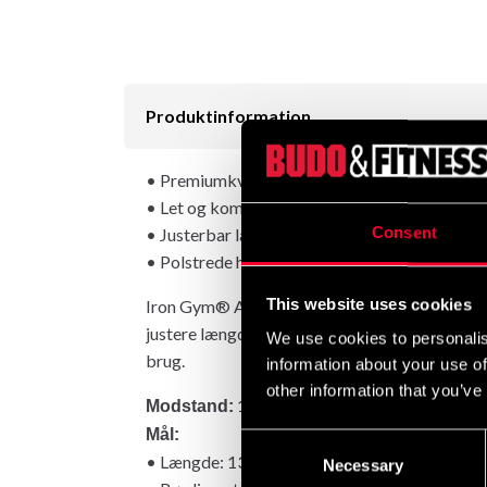
Produktinformation
• Premiumkvalitet
• Let og kompakt
Consent
• Justerbar længde og modstand
• Polstrede håndtag
This website uses cookies
Iron Gym® Adjustable Tube Trainer er let og k
justere længden og modstanden, så træningen p
We use cookies to personalis
brug.
information about your use of
other information that you’ve
10 kg
Modstand:
Mål:
Consent
• Længde: 136 cm
Necessary
Selection