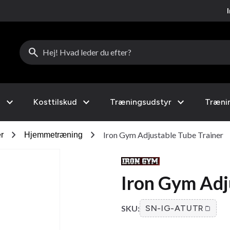
search
expand_more
expand_more
expand_more
l
Kosttilskud
Træningsudstyr
Træni
chevron_right
chevron_right
Iron Gym Adjustable Tube Trainer
r
Hjemmetræning
Iron Gym Adj
SKU:
SN-IG-ATUTR