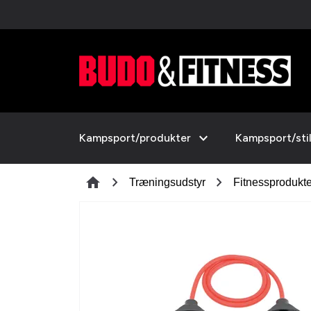
expand_more
Kampsport/produkter
Kampsport/sti
chevron_right
chevron_right
home
Træningsudstyr
Fitnessprodukte