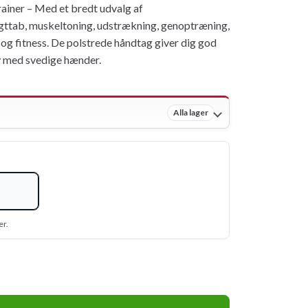
iner – Med et bredt udvalg af
ttab, muskeltoning, udstrækning, genoptræning,
 og fitness. De polstrede håndtag giver dig god
lv med svedige hænder.
Alla lager
er.