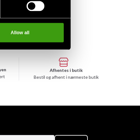
Allow all
yen
Afhentes i butik
ert
Bestil og afhent i nærmeste butik