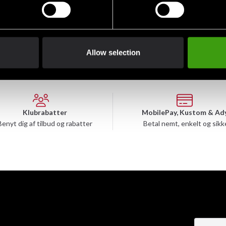
Allow selection
Klubrabatter
MobilePay, Kustom & Ad
Benyt dig af tilbud og rabatter
Betal nemt, enkelt og sikk