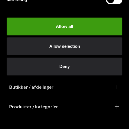
info@budofitness.dk
(Send e-post for rask service)
Tel:
+468-673 33 50
Allow all
Allow selection
Deny
Information
Butikker / afdelinger
Produkter / kategorier