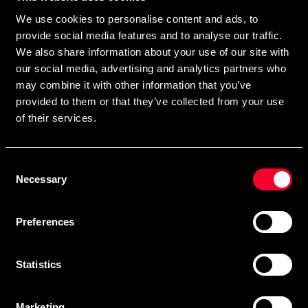
direkte i din postkasse.
We use cookies to personalise content and ads, to
Ved at tilmelde dig vores nyhedsbrev accepterer du vores
provide social media features and to analyse our traffic.
privatlivspolitik
We also share information about your use of our site with
our social media, advertising and analytics partners who
may combine it with other information that you’ve
provided to them or that they’ve collected from your use
Abonner
of their services.
Consent
Kontakt os
Necessary
Selection
Budo & Fitness Sport AB
Preferences
Staffanstorpsvägen 115
232 61 Arlöv Sverige
MVA-nummer: SE556053342301
Statistics
Kundeservice
Marketing