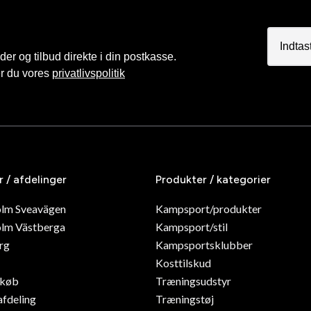
r og tilbud direkte i din postkasse.
er du vores
privatlivspolitik
r / afdelinger
Produkter / kategorier
olm Sveavägen
Kampsport/produkter
lm Västberga
Kampsport/stil
rg
Kampsportsklubber
Kosttilskud
dkøb
Træningsudstyr
afdeling
Træningstøj