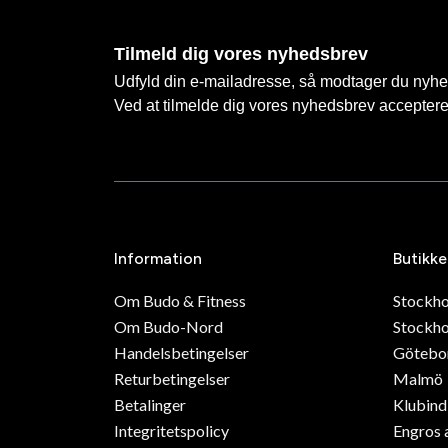
Tilmeld dig vores nyhedsbrev
Udfyld din e-mailadresse, så modtager du nyhede
Ved at tilmelde dig vores nyhedsbrev accepter
Information
Butikke
Om Budo & Fitness
Stockh
Om Budo-Nord
Stockho
Handelsbetingelser
Götebo
Returbetingelser
Malmö
Betalinger
Klubin
Integritetspolicy
Engros 