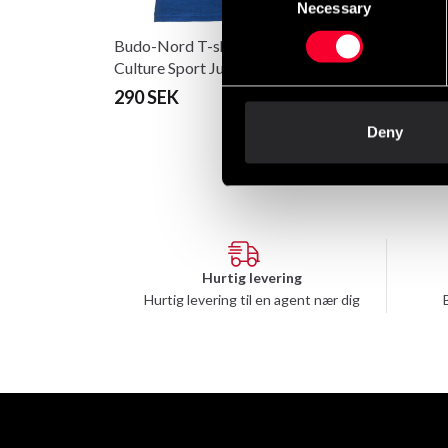
Necessary
Selection
Budo-Nord T-shirt
Budo-Nord T-shirt
Culture Sport Judo blå
Culture Sport Judo so
290 SEK
290 SEK
Deny
Hurtig levering
Hurtig levering til en agent nær dig