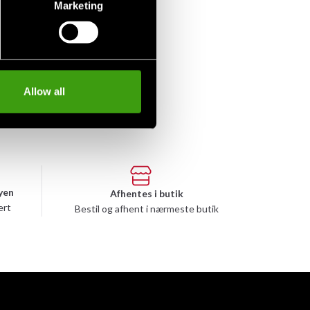
Marketing
Allow all
yen
Afhentes i butik
ert
Bestil og afhent i nærmeste butik