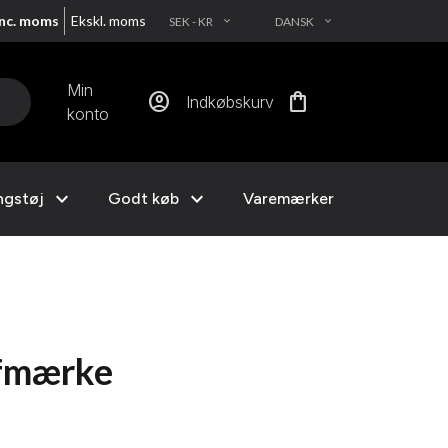
Inc. moms
Ekskl. moms
SEK - KR
DANSK
EXPAND_MORE
EXPAND_MORE
Min
account_circle
shopping_bag
Indkøbskurv
konto
expand_more
expand_more
ngstøj
Godt køb
Varemærker
ofmærke