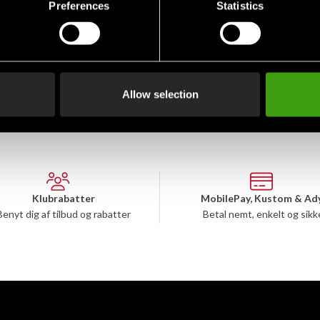
Preferences
Statistics
Budo-Nord T-shirt Kultur
rt
Sport Jigoro Kano Judo
198 SEK
Allow selection
Klubrabatter
MobilePay, Kustom & Ad
Benyt dig af tilbud og rabatter
Betal nemt, enkelt og sikk