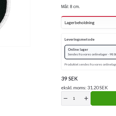
Mål: 8 cm.
Lagerbeholdning
Leveringsmetode
Online lager
Sendes fra vores onlinelager - 98 S
Produktet sendes fra vores onlinelag
39 SEK
ekskl. moms: 31.20 SEK
remove
add