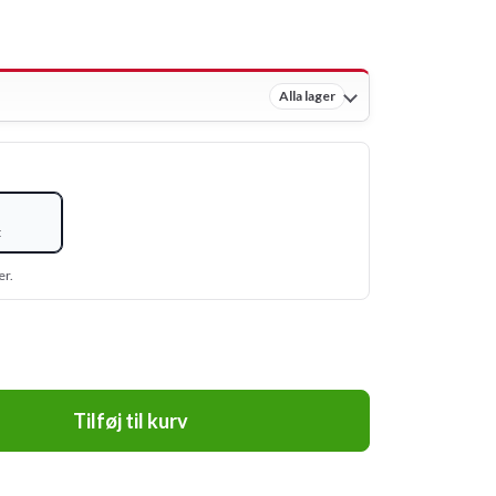
Alla lager
t
er.
Tilføj til kurv