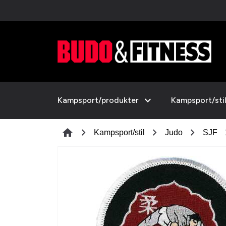
expand_more
Kampsport/produkter
Kampsport/sti
chevron_right
chevron_right
chevron_right
chev
home
Kampsport/stil
Judo
SJF