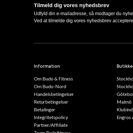
Tilmeld dig vores nyhedsbrev
Udfyld din e-mailadresse, så modtager du nyhede
Ved at tilmelde dig vores nyhedsbrev accepter
Information
Butikke
Om Budo & Fitness
Stockh
Om Budo-Nord
Stockho
Handelsbetingelser
Götebo
Returbetingelser
Malmö
Betalinger
Klubin
Integritetspolicy
Engros 
Partner/Affiliate
Team Budofitness