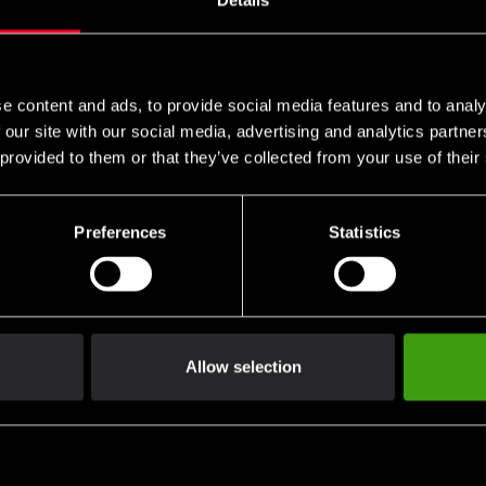
ver med 25mm H:116cm B:40cm D:55cm.
e content and ads, to provide social media features and to analy
 our site with our social media, advertising and analytics partn
 provided to them or that they’ve collected from your use of their
Preferences
Statistics
Klubrabatter
MobilePay, Kustom & Ad
Benyt dig af tilbud og rabatter
Betal nemt, enkelt og sikk
Allow selection