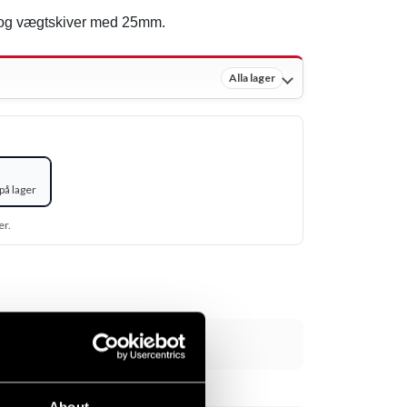
r og vægtskiver med 25mm.
Alla lager
på lager
er.
Tilføj til kurv
About