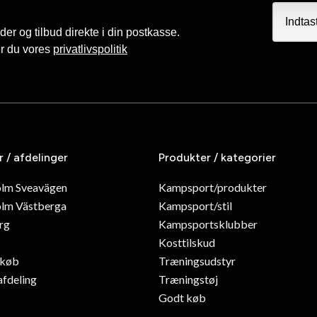
r og tilbud direkte i din postkasse.
er du vores
privatlivspolitik
r / afdelinger
Produkter / kategorier
olm Sveavägen
Kampsport/produkter
lm Västberga
Kampsport/stil
rg
Kampsportsklubber
Kosttilskud
dkøb
Træningsudstyr
afdeling
Træningstøj
Godt køb