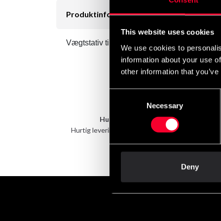
Produktinformation
This website uses cookies
Vægtstativ til 2 skolestænger og vægtski
We use cookies to personalis
information about your use of
other information that you’ve
Consent
Necessary
Selection
Hurtig levering
Hurtig levering til en agent nær dig
Deny