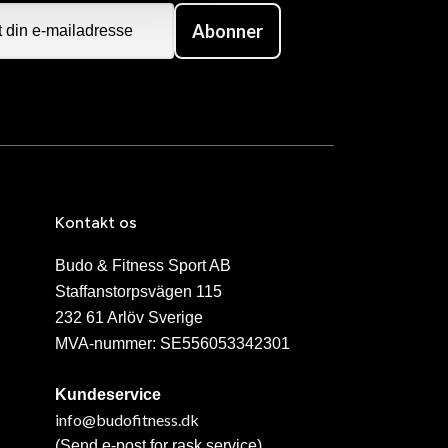
Abonner
Kontakt os
Budo & Fitness Sport AB
Staffanstorpsvägen 115
232 61 Arlöv Sverige
MVA-nummer: SE556053342301
Kundeservice
info@budofitness.dk
(Send e-post for rask service)