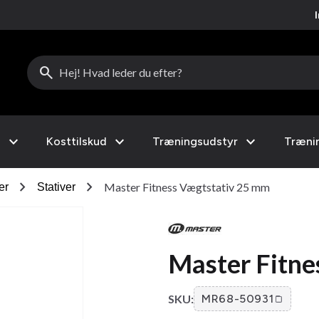
search
expand_more
expand_more
expand_more
l
Kosttilskud
Træningsudstyr
Træni
chevron_right
chevron_right
Master Fitness Vægtstativ 25 mm
er
Stativer
Master Fitne
SKU:
MR68-50931