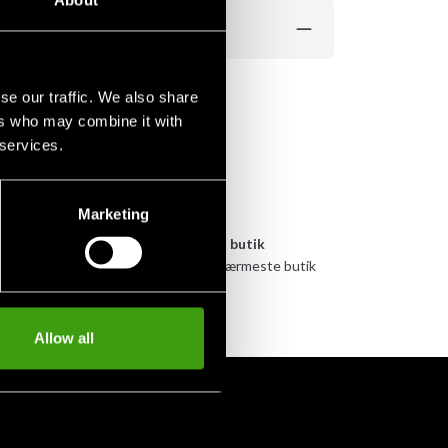
se our traffic. We also share
ers who may combine it with
 services.
Marketing
yen
Afhentes i butik
ert
Bestil og afhent i nærmeste butik
Allow all