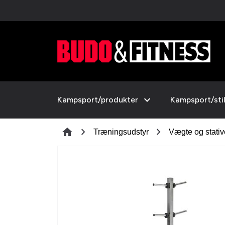
expand_more
Kampsport/produkter
Kampsport/sti
chevron_right
chevron_right
home
Træningsudstyr
Vægte og stativ