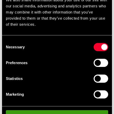
our social media, advertising and analytics partners who
may combine it with other information that you’ve
God måtte at lægge under fx et traume;nbsp;Mætten
provided to them or that they’ve collected from your use
rulles let ud og baring;de dæmper lyden fra maskinen
of their services.
og mindsker risikoen for fouml;r skader afskæring;
floor.nbsp;Passer til louml;pband.nbsp;220x110 cm
Consent
Necessary
Detaljerede oplysninger
Selection
Preferences
Hurtig levering
Statistics
Hurtig levering til en agent nær dig
Marketing
Klubrabatter
Benyt dig af tilbud og rabatter