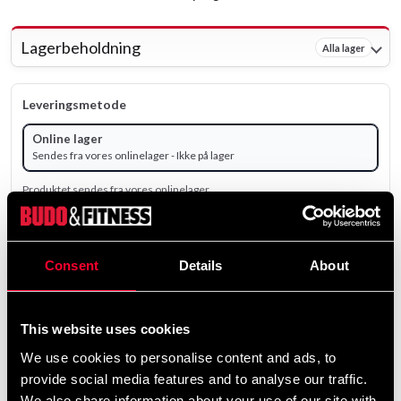
Lagerbeholdning
Alla lager
Leveringsmetode
Online lager
Sendes fra vores onlinelager - Ikke på lager
Produktet sendes fra vores onlinelager.
800 SEK
Consent
Details
About
ekskl. moms: 640.00 SEK
remove
add
Tilføj til kurv
This website uses cookies
We use cookies to personalise content and ads, to
provide social media features and to analyse our traffic.
Produktinformation
We also share information about your use of our site with