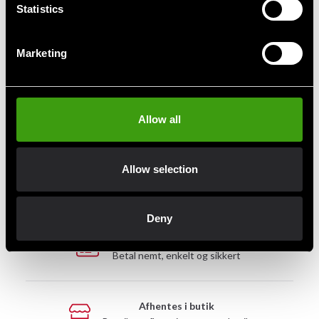
Fra 690 SEK
2 899 SEK
Statistics
1 075 SEK
4 890 SEK
Marketing
Hurtig levering
Allow all
Hurtig levering til en agent nær dig
Allow selection
Klubrabatter
Benyt dig af tilbud og rabatter
Deny
MobilePay, Kustom & Adyen
Betal nemt, enkelt og sikkert
Afhentes i butik