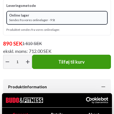
Leveringsmetode
Online lager
Sendes fra vores onlinelager - 9 St
Produktet sendes fra vores onlinelager.
890 SEK
1 610 SEK
ekskl. moms: 712.00 SEK
remove
add
Tilføj til kurv
Produktinformation
Medicinboldsæt består af 10 bolde. Medicinkugler
medfølger ikke.