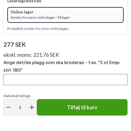
Leveringsmetode
Online lager
Sendes fra vores onlinelager - På lager
Produktet sendes fra vores onlinelager.
277 SEK
ekskl. moms: 221.76 SEK
Ange det/de plagg som ska broderas - t.ex. "3 st Empi
strl. 180"
Maksimalt 60 tegn
remove
add
Tilføj til kurv