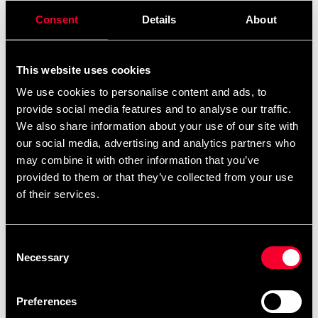
Specialstang med gummigreb inkl. Vægt ca. 2 kg.
Længde 140 cm. Vægte medfølger ikke.
Consent
Details
About
Detaljerede oplysninger
This website uses cookies
We use cookies to personalise content and ads, to
provide social media features and to analyse our traffic.
We also share information about your use of our site with
Anbefalede produkter
our social media, advertising and analytics partners who
may combine it with other information that you’ve
provided to them or that they’ve collected from your use
of their services.
Consent
Necessary
Selection
Preferences