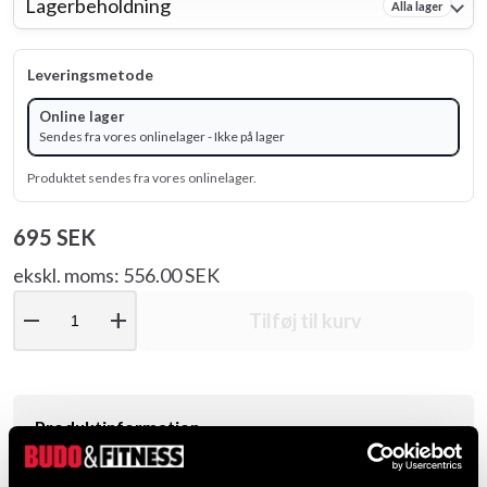
Lagerbeholdning
Alla lager
Leveringsmetode
Online lager
Sendes fra vores onlinelager - Ikke på lager
Produktet sendes fra vores onlinelager.
695 SEK
ekskl. moms: 556.00 SEK
remove
add
Tilføj til kurv
Produktinformation