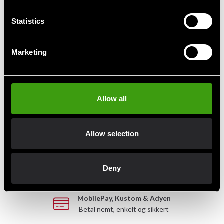
Bog om
Hwa Rang Do bog
Statistics
kampkonkurrenceregler
49 SEK
98 SEK
Marketing
Allow all
Hurtig levering
Hurtig levering til en agent nær dig
Allow selection
Klubrabatter
Benyt dig af tilbud og rabatter
Deny
MobilePay, Kustom & Adyen
Betal nemt, enkelt og sikkert