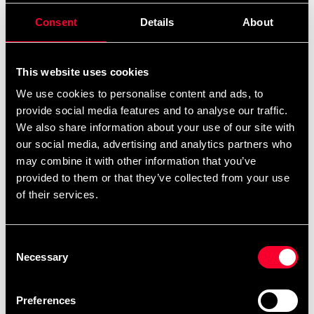
Af Paul Kee Kompendium med Taikyoku Shodan og
Consent
Details
About
Heian Shodan på 30 sider
Detaljerede oplysninger
This website uses cookies
We use cookies to personalise content and ads, to
provide social media features and to analyse our traffic.
We also share information about your use of our site with
Anbefalede produkter
our social media, advertising and analytics partners who
may combine it with other information that you’ve
provided to them or that they’ve collected from your use
of their services.
Consent
Necessary
Selection
Preferences