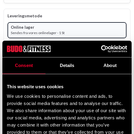
Leveringsmetode
Online lager
Sendes fra vores onlinelager - 1 St
Produktet sendes fra vores onlinelager.
21 500 SEK
Consent
Details
About
ekskl. moms: 17 200.00 SEK
remove
add
Tilføj til kurv
This website uses cookies
We use cookies to personalise content and ads, to
provide social media features and to analyse our traffic.
We also share information about your use of our site with
Produktinformation
our social media, advertising and analytics partners who
may combine it with other information that you’ve
Motionscykel med indbygget TV og justerbar
provided to them or that they’ve collected from your use