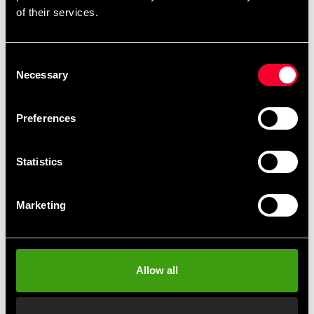
sadelbarring de er vandrette og lodrette. Displayet kan
of their services.
vinkles. - Indbygget vipbart 15 LCD TV med tuner
Consent
Necessary
Selection
Hurtig levering
Hurtig levering til en agent nær dig
Preferences
Statistics
Klubrabatter
Benyt dig af tilbud og rabatter
Marketing
MobilePay, Kustom & Adyen
Betal nemt, enkelt og sikkert
Allow all
Afhentes i butik
Bestil og afhent i nærmeste butik