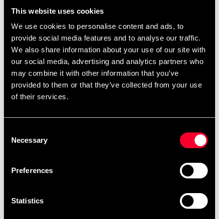
Huvudsakligen består Crazy8’s simulant formula av
This website uses cookies
olika koffeinkällor utvunna från växtriket. Därav har de
We use cookies to personalise content and ads, to
olika karaktär men liknande effekt och ger en
provide social media features and to analyse our traffic.
sammanlagd starkt uppiggande effekt. Crazy8
We also share information about your use of our site with
innehåller också Astragin® som är en patenterad, 100%
our social media, advertising and analytics partners who
växtbaserad förening vilket ökar upptaget av många
may combine it with other information that you’ve
viktiga näringsämnen.
provided to them or that they’ve collected from your use
of their services.
För fokus finns en rejäl dos kolinbitartrat, tyrosin samt
teanin. För att främja blodcirkulation samt en skön
pumpkänsla återfinns betain som är mycket nitratrikt
Consent
och citrullin malat. Båda dessa ämnen stöttar
Necessary
Selection
kväveoxidutsöndring i musklernas blodkärl.
Preferences
Detaljerede oplysninger
Statistics