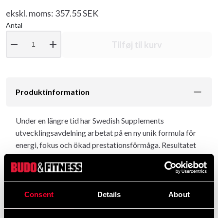
ekskl. moms: 357.55 SEK
Antal
remove
add
Tilføj til kurv
Produktinformation
Under en längre tid har Swedish Supplements
utvecklingsavdelning arbetat på en ny unik formula för
energi, fokus och ökad prestationsförmåga. Resultatet
är den maximalt doserade Crazy8 som innehåller hela
400mg koffein per full servering varav 100mg
Coffeine® ett organiskt koffein, naturligt framställt och
extraherat ifrån kaffebönor. Detta verkar tillsammans i
Consent
Details
About
synergi och håller dig alert och taggad från första dosen.