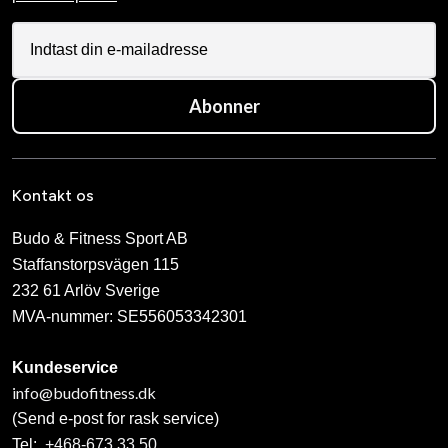
Abonner
Kontakt os
Budo & Fitness Sport AB
Staffanstorpsvägen 115
232 61 Arlöv Sverige
MVA-nummer: SE556053342301
Kundeservice
info@budofitness.dk
(Send e-post for rask service)
Tel:
+468-673 33 50