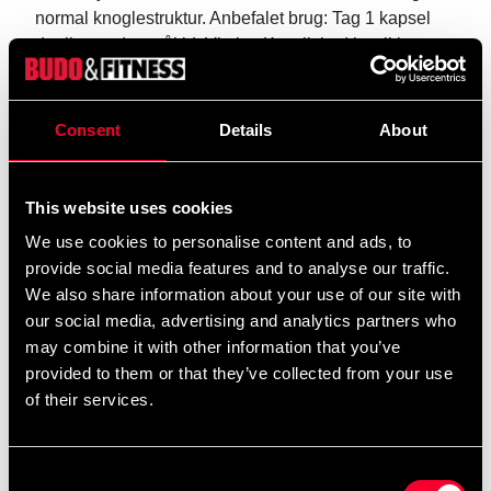
normal knoglestruktur. Anbefalet brug: Tag 1 kapsel
dagligt med et måltid. Vigtigt: Kosttilskud bør ikke
bruges som et alternativ til en varieret kost. ikke
overskride den anbefalede maksimale daglige dosis
Advarsel: Personer med hæmofili, samt dem, der
Consent
Details
About
behandles med blodfortyndende midler såsom Waran
eller Trombyl, bør altid konsultere deres læge, før de
tager kosttilskud med K2-vitamin Opbevaring: Tørt og
This website uses cookies
køligt, tæt lukket og utilgængelige for børn.
We use cookies to personalise content and ads, to
provide social media features and to analyse our traffic.
We also share information about your use of our site with
Detaljerede oplysninger
our social media, advertising and analytics partners who
may combine it with other information that you’ve
provided to them or that they’ve collected from your use
of their services.
Anbefalede produkter
Consent