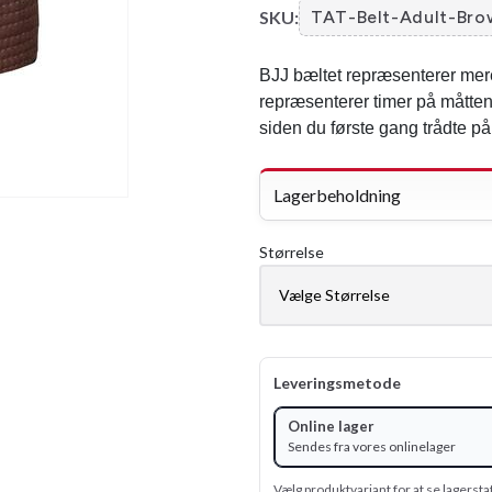
SKU:
TAT-Belt-Adult-Bro
BJJ bæltet repræsenterer mere 
repræsenterer timer på måtten,
siden du første gang trådte på
Lagerbeholdning
Størrelse
Leveringsmetode
Online lager
Sendes fra vores onlinelager
Vælg produktvariant for at se lagersta