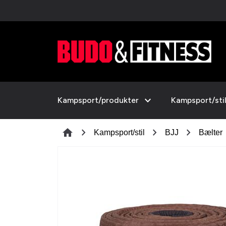
expand_more
Kampsport/produkter
Kampsport/sti
chevron_right
chevron_right
chevron_right
home
Kampsport/stil
BJJ
Bælter