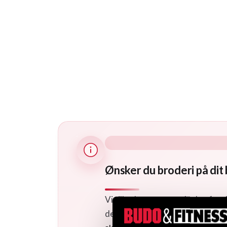
Ønsker du broderi på dit
Vi tilbyder et stort udvalg af mu
det bælte, du ønsker, og design 