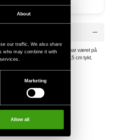
About
se our traffic. We also share
lod, sved og tårer, den rejse du har været på
ers who may combine it with
rd. Bæltet er ca. 4 cm bredt og 0,5 cm tykt.
 services.
Marketing
Allow all