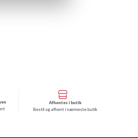
yen
Afhentes i butik
ert
Bestil og afhent i nærmeste butik