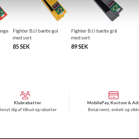
ange
Fighter BJJ bælte gul
Fighter BJJ bælte grå
med sort
med sort
85 SEK
89 SEK
Klubrabatter
MobilePay, Kustom & Ad
Benyt dig af tilbud og rabatter
Betal nemt, enkelt og sikk