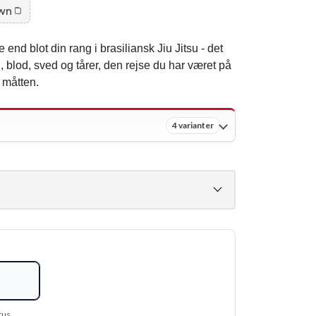
wn
end blot din rang i brasiliansk Jiu Jitsu - det
 blod, sved og tårer, den rejse du har været på
 måtten.
4 varianter
tus.