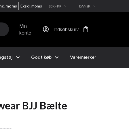
Inc. moms
Ekskl. moms
SEK - KR
DANSK
EXPAND_MORE
EXPAND_MORE
Min
account_circle
shopping_bag
Indkøbskurv
konto
expand_more
expand_more
ngstøj
Godt køb
Varemærker
wear BJJ Bælte