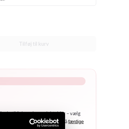
Tilføj til kurv
 går du til følgende produktsider – vælg
,
. Du finder også
tofarvede bælter
færdige