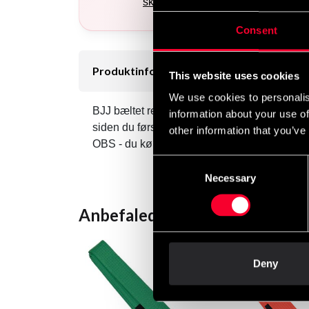
.
skabeloner her
Consent
Produktinformation
This website uses cookies
We use cookies to personalis
BJJ bæltet repræsenterer mere end blot din ra
information about your use of
siden du første gang trådte på måtten. BJJ ran
other information that you’ve
OBS - du køber samme størrelse i BJJ bælte,
Consent
Necessary
Selection
Anbefalede produkter
Deny