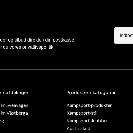
r og tilbud direkte i din postkasse.
er du vores
privatlivspolitik
r / afdelinger
Produkter / kategorier
olm Sveavägen
Kampsport/produkter
lm Västberga
Kampsport/stil
rg
Kampsportsklubber
Kosttilskud