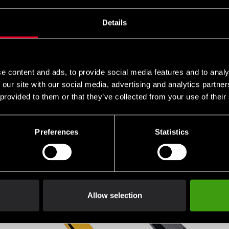
Details
e content and ads, to provide social media features and to analy
ng i brasiliansk Jiu Jitsu - det repræsenterer timer på måtten, b
 our site with our social media, advertising and analytics partn
k bæltet fra Tatami Fightwear er fremstillet efter højeste standa
 provided to them or that they’ve collected from your use of their
 som du har i dit BJJ Gi.
Preferences
Statistics
Allow selection