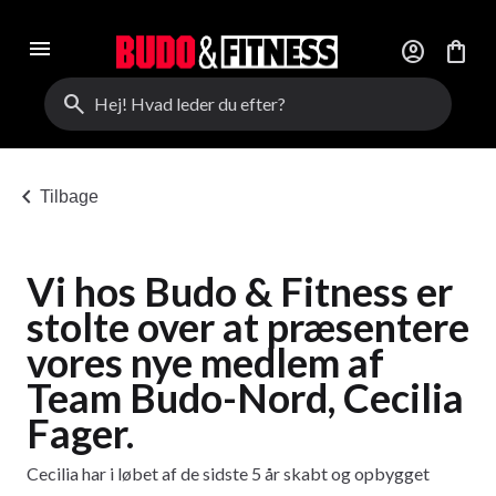
menu
account_circle
shopping_bag
search
chevron_left
Tilbage
Vi hos Budo & Fitness er
stolte over at præsentere
vores nye medlem af
Team Budo-Nord, Cecilia
Fager.
Cecilia har i løbet af de sidste 5 år skabt og opbygget