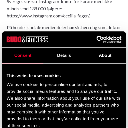
Sveriges største Instagram-konto for karate med ikke
mindre end 138.000 følgere:
https://www.instagram.com/cecilia_fager/.
På hendes sociale medier deler hun sin hverdag som doktor
i materialeteknologi, hvor hun arbejder som forsker på
Kungliga Tekniska Högskolan i Stockholm, samtidig med
at hun balancerer det med karatetræning og konkurrencer.
Consent
Details
About
Cecilia har trænet karate i mere end 10 år, har sort bælte i
karatestilen Shotokan og har konkurreret i disciplinen
Kata både nationalt og internationalt.
This website uses cookies
We use cookies to personalise content and ads, to
"Jeg ser virkelig frem til at arbejde sammen med Budo-
provide social media features and to analyse our traffic.
Nord, da jeg i mange år har konkurreret og trænet i en
We also share information about your use of our site with
Budo-Nord karategi, så jeg ved, at de virkelig står for
our social media, advertising and analytics partners who
kvalitet og fantastiske produkter!" – siger Cecilia
may combine it with other information that you’ve
afslutningsvis.
provided to them or that they’ve collected from your use
of their services.