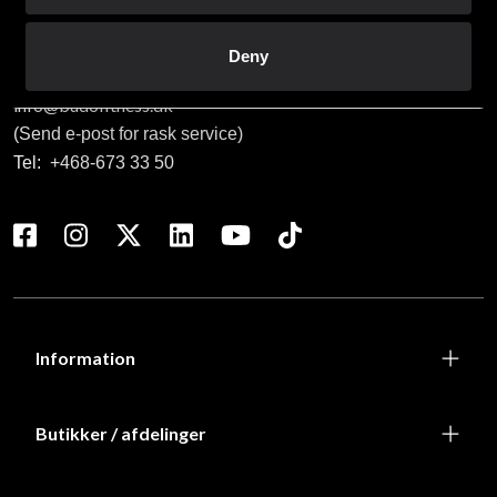
MVA-nummer: SE556053342301
Deny
Kundeservice
info@budofitness.dk
(Send e-post for rask service)
Tel:
+468-673 33 50
Information
Butikker / afdelinger