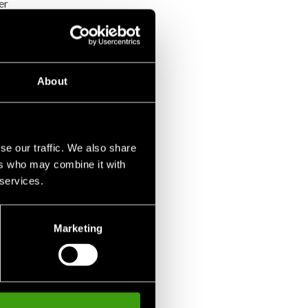
er
gige af
producerer
yrkeforøgelser.
About
 efterligner
lse til
se our traffic. We also share
ers who may combine it with
 services.
 etc. er blevet
 med et stort
Marketing
træner
grund af den
 af øvelserne.