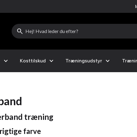
search
expand_more
expand_more
expand_more
l
Kosttilskud
Træningsudstyr
Træni
band
rband træning
rigtige farve