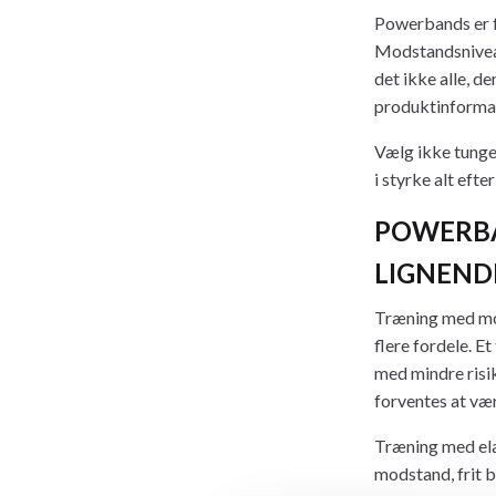
Powerbands er f
Modstandsniveau
det ikke alle, 
produktinforma
Vælg ikke tunger
i styrke alt eft
POWERBA
LIGNEND
Træning med mo
flere fordele. 
med mindre risi
forventes at vær
Træning med ela
modstand, frit 