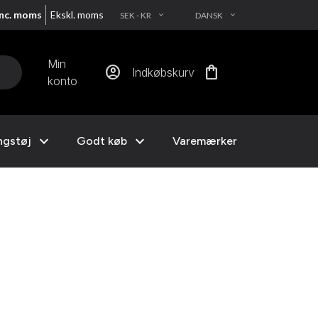
Inc. moms
Ekskl. moms
SEK - KR
DANSK
EXPAND_MORE
EXPAND_MORE
Min
account_circle
shopping_bag
Indkøbskurv
konto
expand_more
expand_more
ngstøj
Godt køb
Varemærker