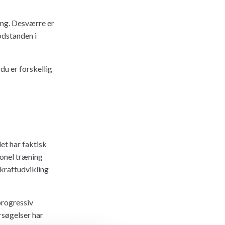
ing. Desværre er
odstanden i
du er forskellig
t har faktisk
onel træning
kraftudvikling
progressiv
søgelser har