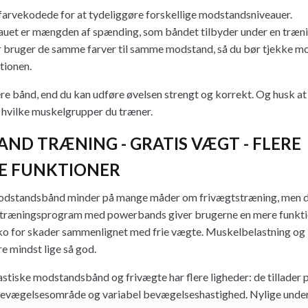
arvekodede for at tydeliggøre forskellige modstandsniveauer.
et er mængden af ​​spænding, som båndet tilbyder under en træn
der bruger de samme farver til samme modstand, så du bør tjekke m
tionen.
e bånd, end du kan udføre øvelsen strengt og korrekt. Og husk at 
er hvilke muskelgrupper du træner.
ND TRÆNING - GRATIS VÆGT - FLERE
E FUNKTIONER
dstandsbånd minder på mange måder om frivægtstræning, men de
Et træningsprogram med powerbands giver brugerne en mere funkti
ko for skader sammenlignet med frie vægte. Muskelbelastning og 
e mindst lige så god.
stiske modstandsbånd og frivægte har flere ligheder: de tillader 
bevægelsesområde og variabel bevægelseshastighed. Nylige under