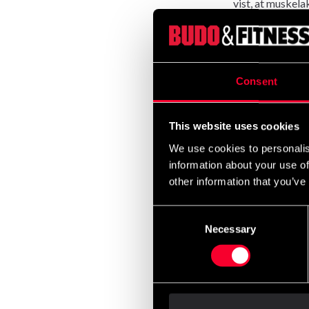
vist, at muskel
frivægtstræning
tyngdekraften f
lignende styrke
Consent
Fordelene ved m
hverdags- og spo
This website uses cookies
POWERB
We use cookies to personalis
din tr
information about your use of
other information that you’ve
Kropsvægt og høj
Consent
meget populære.
Necessary
Selection
antal gentagelser
regelmæssigt, op
Powerbands ud o
elastiske modst