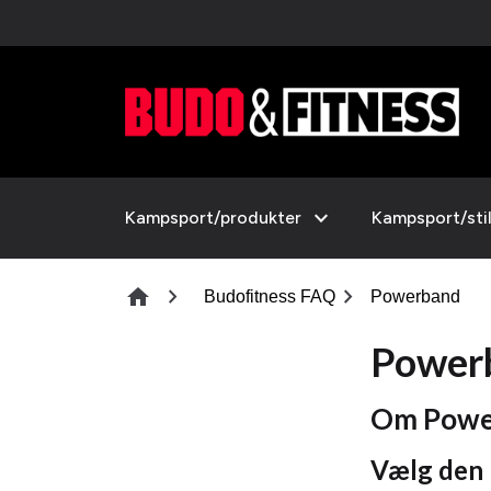
expand_more
Kampsport/produkter
Kampsport/sti
chevron_right
chevron_right
home
Budofitness FAQ
Powerband
Power
Om Powe
Vælg den 