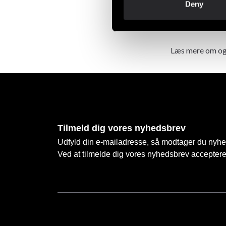
Denne kombinati
Deny
stimulering af m
Læs mere om o
Tilmeld dig vores nyhedsbrev
Udfyld din e-mailadresse, så modtager du nyhede
Ved at tilmelde dig vores nyhedsbrev accepter