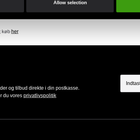
on resulterer i bedre bevægelsesområde, styrke og mere fuldst
Allow selection
usklerne.
g køb
her
r og tilbud direkte i din postkasse.
er du vores
privatlivspolitik