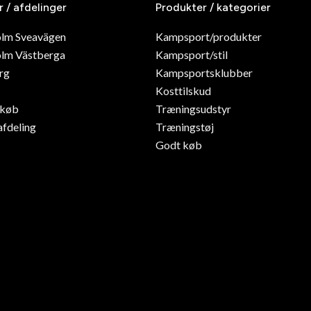
r / afdelinger
Produkter / kategorier
olm Sveavägen
Kampsport/produkter
lm Västberga
Kampsport/stil
rg
Kampsportsklubber
Kosttilskud
dkøb
Træningsudstyr
afdeling
Træningstøj
Godt køb