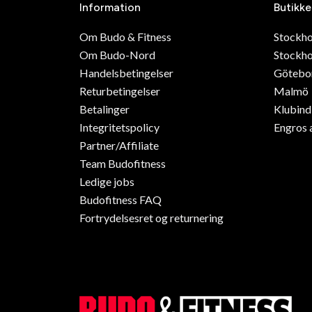
Information
Butikke
Om Budo & Fitness
Stockh
Om Budo-Nord
Stockho
Handelsbetingelser
Götebo
Returbetingelser
Malmö
Betalinger
Klubin
Integritetspolicy
Engros 
Partner/Affiliate
Team Budofitness
Ledige jobs
Budofitness FAQ
Fortrydelsesret og returnering