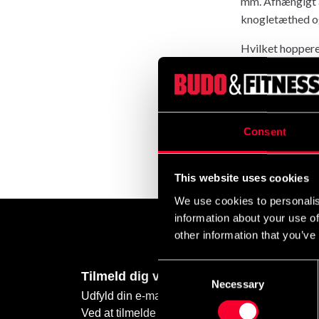
mm. Afhængigt a
knogletæthed og
Hvilket hoppere
Hoppetovstræning
stilarter. Mange
for hvilket hop
hvad der er beds
Consent
hvordan man træ
Læs mere om o
This website uses cookies
We use cookies to personalis
information about your use of
other information that you’ve
Consent
Tilmeld dig vores nyhedsbrev
Necessary
Selection
Udfyld din e-mailadresse, så modtager du nyhede
Ved at tilmelde dig vores nyhedsbrev accepter