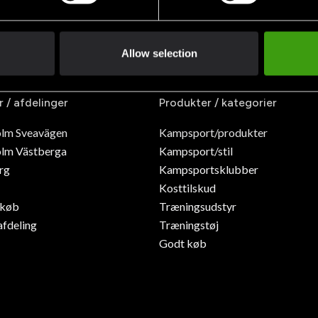
Allow selection
r / afdelinger
Produkter / kategorier
olm Sveavägen
Kampsport/produkter
lm Västberga
Kampsport/stil
rg
Kampsportsklubber
Kosttilskud
dkøb
Træningsudstyr
afdeling
Træningstøj
Godt køb