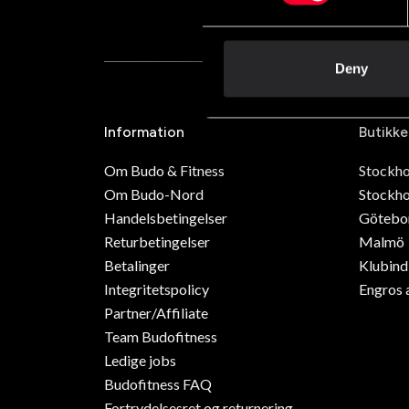
Deny
Information
Butikke
Om Budo & Fitness
Stockh
Om Budo-Nord
Stockho
Handelsbetingelser
Götebo
Returbetingelser
Malmö
Betalinger
Klubin
Integritetspolicy
Engros 
Partner/Affiliate
Team Budofitness
Ledige jobs
Budofitness FAQ
Fortrydelsesret og returnering