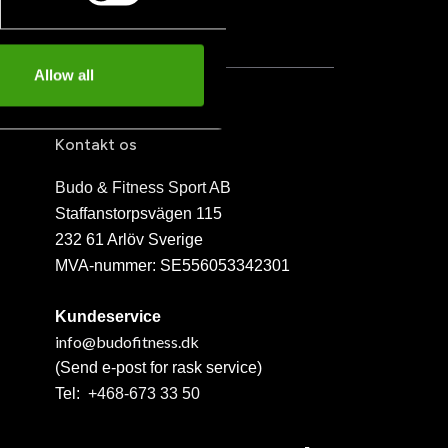
Allow all
Kontakt os
Budo & Fitness Sport AB
Staffanstorpsvägen 115
232 61 Arlöv Sverige
MVA-nummer: SE556053342301
Kundeservice
info@budofitness.dk
(Send e-post for rask service)
Tel:
+468-673 33 50