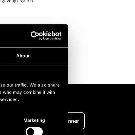
gavnligt for din
llige øvelser og
 præferencerne
e meninger om,
hænger af,
About
gne præferencer.
se our traffic. We also share
ers who may combine it with
 services.
Abonner
Marketing