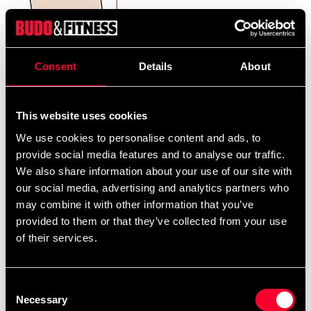
Consent
Details
About
This website uses cookies
We use cookies to personalise content and ads, to
provide social media features and to analyse our traffic.
We also share information about your use of our site with
our social media, advertising and analytics partners who
may combine it with other information that you’ve
provided to them or that they’ve collected from your use
Placer målebåndet under knæet som vist og mål nedad.
of their services.
Størrelse - længde i cm
Consent
Necessary
XXS - 26
Selection