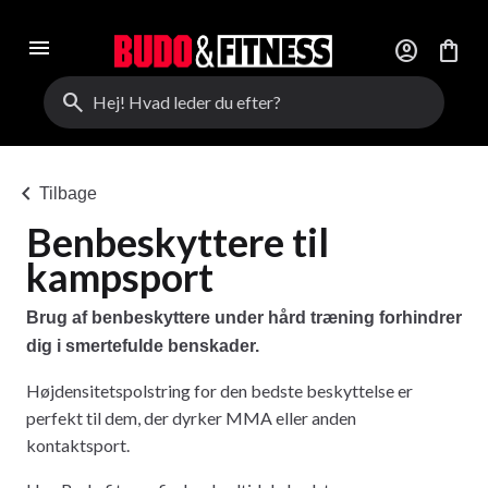
menu
account_circle
shopping_bag
search
chevron_left
Tilbage
Benbeskyttere til
kampsport
Brug af benbeskyttere under hård træning forhindrer
dig i smertefulde benskader.
Højdensitetspolstring for den bedste beskyttelse er
perfekt til dem, der dyrker MMA eller anden
kontaktsport.