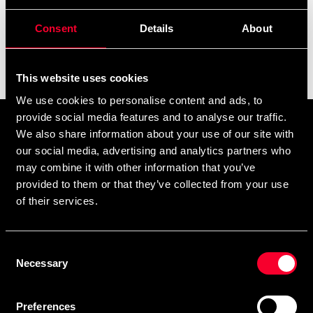
add
Læs mere
Consent
Details
About
Filter
This website uses cookies
We use cookies to personalise content and ads, to
provide social media features and to analyse our traffic.
Tilmeld dig vores nyhedsbrev
We also share information about your use of our site with
Udfyld din e-mailadresse, så modtager du nyheder og tilbud
our social media, advertising and analytics partners who
may combine it with other information that you’ve
direkte i din postkasse.
provided to them or that they’ve collected from your use
Ved at tilmelde dig vores nyhedsbrev accepterer du vores
privatlivspolitik
of their services.
Consent
Necessary
Selection
Abonner
Preferences