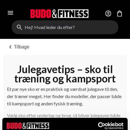
menu
account_circle
shopping_bag
search
chevron_left
Tilbage
Julegavetips – sko til
træning og kampsport
Et par nye sko er en praktisk og værdsat julegave til den,
der træner meget. Her finder du modeller, der passer både
til kampsport og anden fysisk træning.
Vælg sko efter underlag og brug, så bliver julegaven både
behagelig og nyttig i hverdagen.