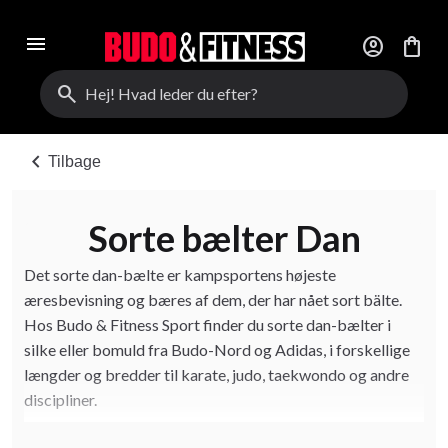
menu
account_circle
shopping_bag
search
chevron_left
Tilbage
Sorte bælter Dan
Det sorte dan-bælte er kampsportens højeste
æresbevisning og bæres af dem, der har nået sort bälte.
Hos Budo & Fitness Sport finder du sorte dan-bælter i
silke eller bomuld fra Budo-Nord og Adidas, i forskellige
længder og bredder til karate, judo, taekwondo og andre
discipliner.
Personaliser dit dan-bælte med broderi – vælg grad, navn,