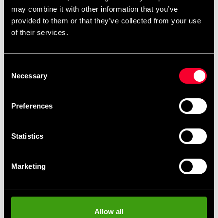
may combine it with other information that you’ve
provided to them or that they’ve collected from your use
of their services.
Budo-Nord Sort
Budo-Nord bælte Sort Dan
Consent
Bomuldsbælte – Japansk
Premium
Necessary
Selection
kvalitet
295 SEK
820 SEK
Preferences
Statistics
Marketing
Budo-Nord sort bælte
Bæltebroderi Jidokwan
Allow all