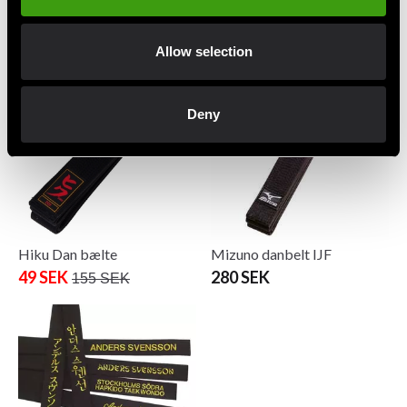
bredt
Finland
160 SEK
Fra 2 283 SEK
Allow selection
Deny
Hiku Dan bælte
Mizuno danbelt IJF
49 SEK
280 SEK
155 SEK