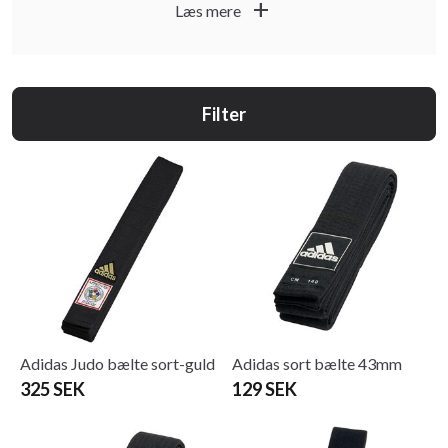
add
Læs mere
stiltegn eller Kanji i ønsket trådfarve og skrifttype. Læs
mere om bältesystemet og størrelsesguide
, og om
her
broderi
.
her
Filter
Adidas Judo bælte sort-guld
Adidas sort bælte 43mm
325 SEK
129 SEK