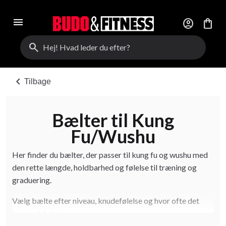
menu
account_circle
shopping_bag
search
chevron_left
Tilbage
Bælter til Kung
Fu/Wushu
Her finder du bælter, der passer til kung fu og wushu med
den rette længde, holdbarhed og følelse til træning og
graduering.
Vælg bælte efter niveau, knudefølelse og hvor ofte det
bruges i dojoen.