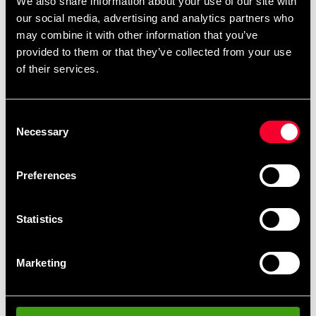
We also share information about your use of our site with
our social media, advertising and analytics partners who
may combine it with other information that you’ve
provided to them or that they’ve collected from your use
of their services.
Budo-Nord Kyubelte Hvid
Budo-Nord Kyubelte Rød
75 SEK
75 SEK
Consent
Necessary
Selection
Preferences
Statistics
Marketing
Budo-Nord Mon bælte
Budo-Nord Monbelt Grøn
med hvid stribe
75 SEK
75 SEK