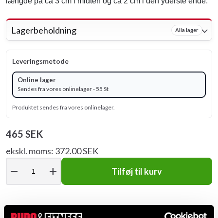
længde på ca 3 cm i midten og ca 2 cm i den yderste ende.
Lagerbeholdning
Alla lager
Leveringsmetode
Online lager
Sendes fra vores onlinelager - 55 St
Produktet sendes fra vores onlinelager.
465 SEK
ekskl. moms: 372.00 SEK
remove
add
Tilføj til kurv