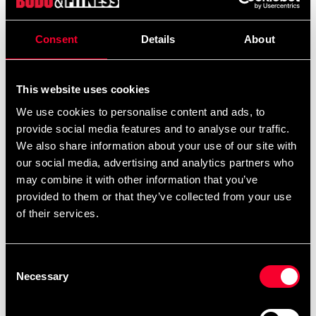
Produktinformation
Consent
Details
About
Bo stav med tilspidsede ender. Rouml;dec. Ca. 152
cm.
This website uses cookies
Detaljerede oplysninger
We use cookies to personalise content and ads, to
provide social media features and to analyse our traffic.
We also share information about your use of our site with
our social media, advertising and analytics partners who
Anbefalede produkter
may combine it with other information that you’ve
provided to them or that they’ve collected from your use
of their services.
Consent
Necessary
Selection