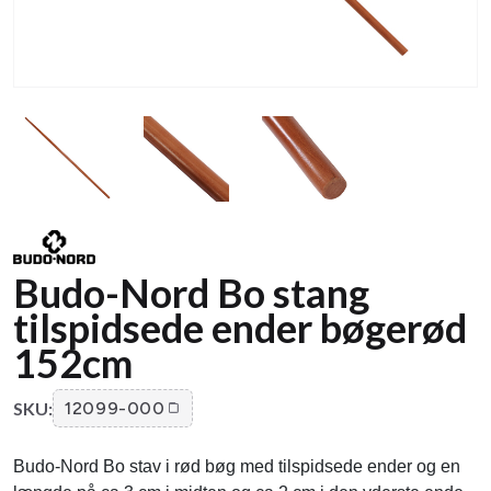
Budo-Nord Bo stang
tilspidsede ender bøgerød
152cm
SKU:
12099-000
Budo-Nord Bo stav i rød bøg med tilspidsede ender og en