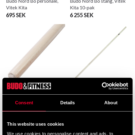
Budo Nord Bo personale,
Budo Nord Bo stang, Vitek
Vitek Kita
Kita 10-pak
695 SEK
6 255 SEK
Budo-Nord Bo Stav
Budo-Nord Bo Stav Vitek
Standard bog
Hvid Voks
445 SEK
525 SEK
Consent
Details
About
This website uses cookies
We use cookies to personalise content and ads, to