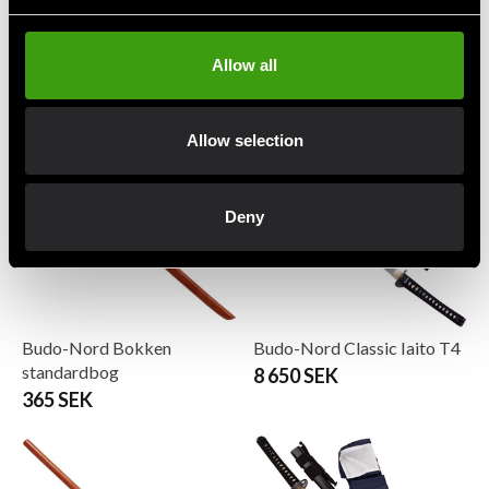
Budo-Nord Bo stang
Budo-Nord Bo stavbøg 182
tilspidsede ender hvid bøg
cm med tilspidsede ender
152cm
520 SEK
Allow all
495 SEK
Allow selection
Deny
Budo-Nord Bokken
Budo-Nord Classic Iaito T4
standardbog
8 650 SEK
365 SEK