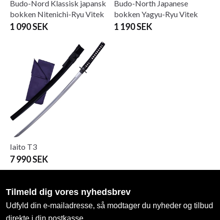
Budo-Nord Klassisk japansk
Budo-North Japanese
bokken Nitenichi-Ryu Vitek
bokken Yagyu-Ryu Vitek
1 090 SEK
1 190 SEK
Iaito T3
7 990 SEK
Tilmeld dig vores nyhedsbrev
Udfyld din e-mailadresse, så modtager du nyheder og tilbud
direkte i din postkasse.