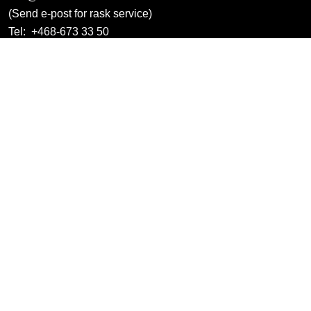
(Send e-post for rask service)
Tel:
+468-673 33 50
Information
Butikker / afdelinger
Produkter / kategorier