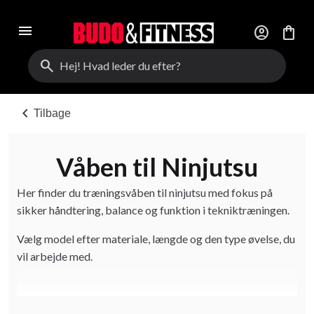
menu
account_circle
shopping_bag
search
chevron_left
Tilbage
Våben til Ninjutsu
Her finder du træningsvåben til ninjutsu med fokus på
sikker håndtering, balance og funktion i tekniktræningen.
Vælg model efter materiale, længde og den type øvelse, du
vil arbejde med.