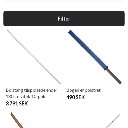
Filter
Bo stang tilspidsede ender
Bogen er polstret
180cm vitek 10-pak
490 SEK
3 791 SEK