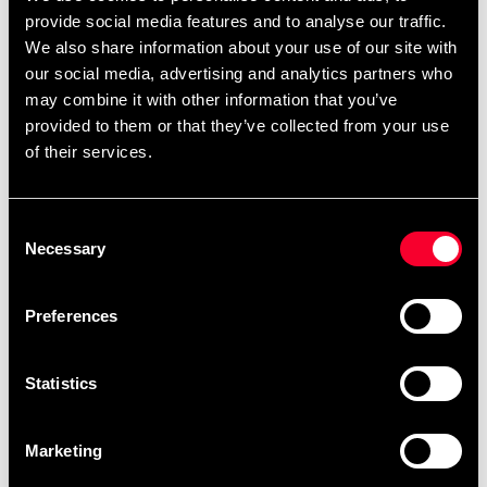
provide social media features and to analyse our traffic.
We also share information about your use of our site with
our social media, advertising and analytics partners who
may combine it with other information that you’ve
provided to them or that they’ve collected from your use
Budo-Nord Bo stang
Budo-Nord Bo stang
of their services.
tilspidsede ender bøg
tilspidsede ender bøgerød
152cm 10-pak
152cm
4 185 SEK
465 SEK
Consent
Necessary
Selection
Preferences
Statistics
Marketing