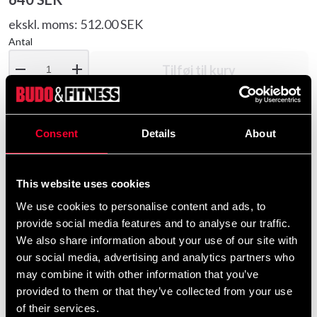
ekskl. moms: 512.00 SEK
Antal
remove
add
Tilføj til kurv
Consent
Details
About
Produktinformation
Budo Nord Sweatshirt Jigoro Kanonbsp;auml;r er en
This website uses cookies
behagelig og stilfuld sweatshirt med Jigoro
We use cookies to personalise content and ads, to
Kanonbsp;trykt parring; forsiden. Produceret fouml;r
provide social media features and to analyse our traffic.
tilpasning til hverdagen eller tilpasning til parring;
We also share information about your use of our site with
gymmet
our social media, advertising and analytics partners who
may combine it with other information that you’ve
provided to them or that they’ve collected from your use
Detaljerede oplysninger
of their services.