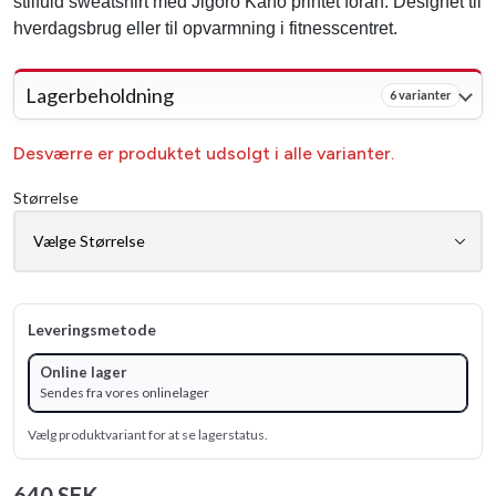
stilfuld sweatshirt med Jigoro Kano printet foran. Designet til
hverdagsbrug eller til opvarmning i fitnesscentret.
Lagerbeholdning
6 varianter
Desværre er produktet udsolgt i alle varianter.
Størrelse
Leveringsmetode
Online lager
Sendes fra vores onlinelager
Vælg produktvariant for at se lagerstatus.
640 SEK