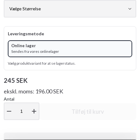
Leveringsmetode
Online lager
Sendes fra vores onlinelager
Vælg produktvariant for at se lagerstatus.
245 SEK
ekskl. moms: 196.00 SEK
Antal
remove
add
Tilføj til kurv