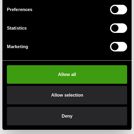
Preferences
Statistics
Budo-Nord Fight Gear
Fighter hættetrøje FR
Uppercut Custom Punchbag
Marketing
1 990 SEK
699 SEK
3 190 SEK
Allow all
Hurtig levering
Allow selection
Hurtig levering til en agent nær dig
Deny
Klubrabatter
Benyt dig af tilbud og rabatter