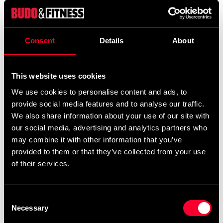
Produktinformation
Kvalitetstrøje i kraftig, blødt behandlet
Consent
Details
About
bomuld. FIGHTER logo på brystet.T-shirt fra
FighterMaterial: 100% bomuld. Størrelser: XS, S, M, L,
XL og XXLM Herrestørrelser
This website uses cookies
We use cookies to personalise content and ads, to
Detaljerede oplysninger
provide social media features and to analyse our traffic.
We also share information about your use of our site with
our social media, advertising and analytics partners who
may combine it with other information that you’ve
Anbefalede produkter
provided to them or that they’ve collected from your use
of their services.
Consent
Necessary
Selection