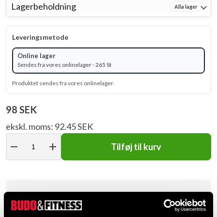
Lagerbeholdning
Alla lager
Leveringsmetode
Online lager
Sendes fra vores onlinelager - 265 St
Produktet sendes fra vores onlinelager.
98 SEK
ekskl. moms: 92.45 SEK
remove
add
Tilføj til kurv
Produktinformation