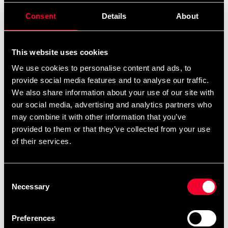
Om ninjutsu skrevet af Stephen K. Hayes Indeholder
Consent
Details
About
teknikker, øvelser, ninjutsu-historie på 128 sider.
Detaljerede oplysninger
This website uses cookies
We use cookies to personalise content and ads, to
provide social media features and to analyse our traffic.
We also share information about your use of our site with
Anbefalede produkter
our social media, advertising and analytics partners who
may combine it with other information that you’ve
provided to them or that they’ve collected from your use
of their services.
Consent
Necessary
Selection
Preferences