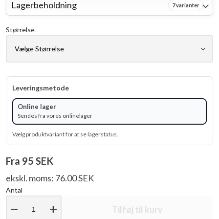
Lagerbeholdning
7 varianter
Størrelse
Leveringsmetode
Online lager
Sendes fra vores onlinelager
Vælg produktvariant for at se lagerstatus.
Fra
95 SEK
ekskl. moms: 76.00 SEK
Antal
remove
add
Tilføj til kurv