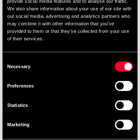
provide social media features and to analyse our traffic.
We also share information about your use of our site with
our social media, advertising and analytics partners who
Produktinformation
may combine it with other information that you’ve
provided to them or that they’ve collected from your use
of their services.
Adidas Kyu-bælte er et klassisk, ensfarvet gradbælte til
og andre budo-discipliner med
karate, taekwondo
kyu-grader. Et godt valg til både begyndere og øvede
Consent
udøvere, der ønsker et bælte med høj holdbarhed.
Necessary
Selection
Materiale & følelse
Preferences
Bæltet er fremstillet af
60 % polyester og 40 %
, hvilket giver en slidstærk og letplejet kvalitet.
bomuld
Statistics
Pasform
Bredde:
ca. 4 cm
(standardbredde i mange
Marketing
klubber).
Stærk syning og robust konstruktion til