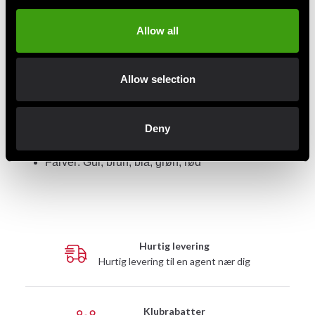
regelmæssig træning.
Allow all
Farver
Fås i:
.
gul, brun, blå, grøn, rød
Allow selection
Specifikationer (kort)
Materiale:
60 % polyester / 40 % bomuld
Deny
Bredde:
ca. 4 cm
Sport: Karate, taekwondo m.fl.
Farver: Gul, brun, blå, grøn, rød
Hurtig levering
Hurtig levering til en agent nær dig
Klubrabatter