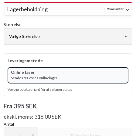
Lagerbeholdning
9 varianter
Størrelse
Leveringsmetode
Online lager
Sendes fra vores onlinelager
Vælg produktvariant for at se lagerstatus.
Fra
395 SEK
ekskl. moms: 316.00 SEK
Antal
remove
add