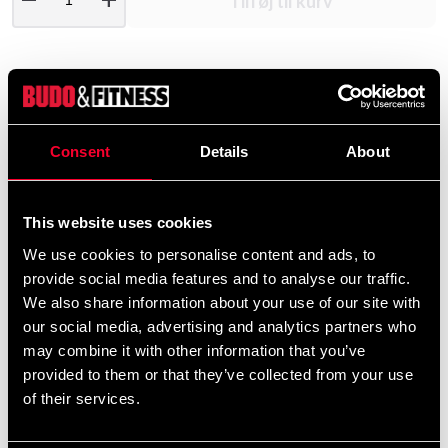
Tilføj til kurv
Produktinformation
Consent
Details
About
Hættejakke fra Budo-Nord i unisex model, fremstillet i
blødt materiale af 65% bomuld og 35% polyester.
Jakken har rejseringe i talje og overarme. Det
This website uses cookies
elastiske stof i siderne giver jakken en behagelig
pasform og en god pasform. Kombiner med Rocky
We use cookies to personalise content and ads, to
Sweatpants i matchende fauml;rg.
provide social media features and to analyse our traffic.
We also share information about your use of our site with
our social media, advertising and analytics partners who
Detaljerede oplysninger
may combine it with other information that you’ve
provided to them or that they’ve collected from your use
of their services.
Anbefalede produkter