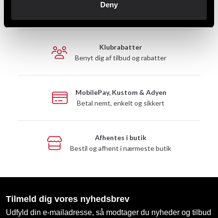
Hurtig levering
Deny
Hurtig levering til en agent nær dig
Klubrabatter
Benyt dig af tilbud og rabatter
MobilePay, Kustom & Adyen
Betal nemt, enkelt og sikkert
Afhentes i butik
Bestil og afhent i nærmeste butik
Tilmeld dig vores nyhedsbrev
Udfyld din e-mailadresse, så modtager du nyheder og tilbud