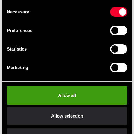
Consent
Necessary
Selection
Preferences
Statistics
Marketing
Budo-Nord joggingbukser
Fighter hættejakke STÅENDE
Rocky
HØJ
Fra 290 SEK
890 SEK
Allow all
Allow selection