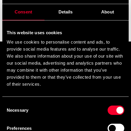
som allround og tung til kata/opvisning. Vores
Budo-
add
Læs mere
-modeller
,
og
dækker fra
Nord
Dento
Tenki
Kata
Consent
Details
About
begyndere til øvede. Mål højde og bryst for bedste
pasform; vask skånsomt og lufttør for at bevare form og
farve.
Filter
This website uses cookies
We use cookies to personalise content and ads, to
provide social media features and to analyse our traffic.
Tilmeld dig vores nyhedsbrev
We also share information about your use of our site with
Udfyld din e-mailadresse, så modtager du nyheder og tilbud
our social media, advertising and analytics partners who
may combine it with other information that you’ve
direkte i din postkasse.
provided to them or that they’ve collected from your use
Ved at tilmelde dig vores nyhedsbrev accepterer du vores
privatlivspolitik
of their services.
Consent
Necessary
Selection
Abonner
Preferences