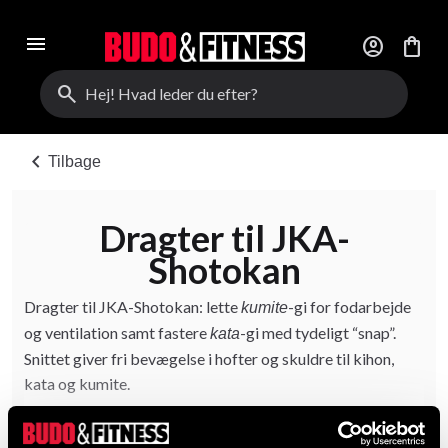
menu
account_circle
shopping_bag
search
chevron_left
Tilbage
Dragter til JKA-
Shotokan
Dragter til JKA-Shotokan: lette
-gi for fodarbejde
kumite
og ventilation samt fastere
-gi med tydeligt “snap”.
kata
Snittet giver fri bevægelse i hofter og skuldre til kihon,
kata og kumite.
Vælg vægt efter behov — let til daglig træning, medium