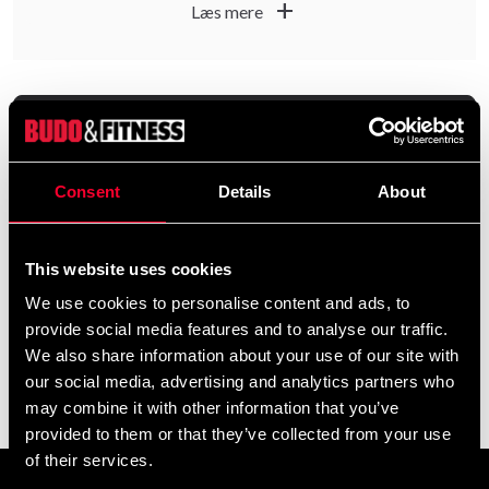
vaskeanvisninger og opbevar handsker og beskyttelse i en
add
Læs mere
ventileret taske.
Filter
Consent
Details
About
This website uses cookies
We use cookies to personalise content and ads, to
provide social media features and to analyse our traffic.
We also share information about your use of our site with
our social media, advertising and analytics partners who
Budo-Nord Vattenflaska
Karate shotokan stofmærke
may combine it with other information that you’ve
69 SEK
39 SEK
provided to them or that they’ve collected from your use
of their services.