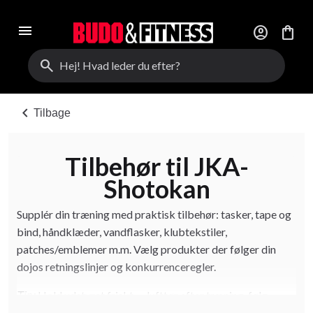
menu
account_circle
shopping_bag
search
chevron_left
Tilbage
Tilbehør til JKA-
Shotokan
Supplér din træning med praktisk tilbehør: tasker, tape og
bind, håndklæder, vandflasker, klubtekstiler,
patches/emblemer m.m. Vælg produkter der følger din
dojos retningslinjer og konkurrenceregler.
Hold udstyret friskt — lufttør efter træning, følg
Tip: